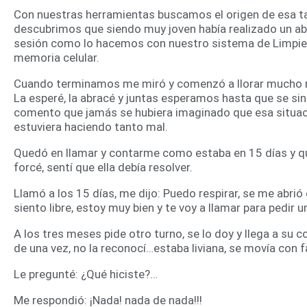
Con nuestras herramientas buscamos el origen de esa t
descubrimos que siendo muy joven había realizado un ab
sesión como lo hacemos con nuestro sistema de Limpiez
memoria celular.
Cuando terminamos me miró y comenzó a llorar mucho má
La esperé, la abracé y juntas esperamos hasta que se sin
comento que jamás se hubiera imaginado que esa situació
estuviera haciendo tanto mal.
Quedó en llamar y contarme como estaba en 15 días y que 
forcé, sentí que ella debía resolver.
Llamó a los 15 días, me dijo: Puedo respirar, se me abrió 
siento libre, estoy muy bien y te voy a llamar para pedir 
A los tres meses pide otro turno, se lo doy y llega a su 
de una vez, no la reconocí…estaba liviana, se movía con f
Le pregunté: ¿Qué hiciste?…
Me respondió: ¡Nada! nada de nada!!!