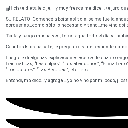
¡¡¡Hiciste dieta le dije, …y muy fresca me dice …te juro que
SU RELATO: Comencé a bajar así sola, se me fue la angust
porquerías…como sólo lo necesario y sano…me vino así s
Tenía y tengo mucha sed, tomo agua todo el día y tamb
Cuantos kilos bajaste, le pregunto…y me responde como 
Luego le di algunas explicaciones acerca de cuanto engo
traumáticas, “Las culpas”, “Los abandonos”, “El maltrato”
“Los dolores”, “Las Pérdidas”, etc…etc…
Entendí, me dice…y agrega …yo no vine por mi peso, ¡¡¡es